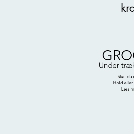
kr
GRO
Under træ
Skal du
Hold eller
Læs m