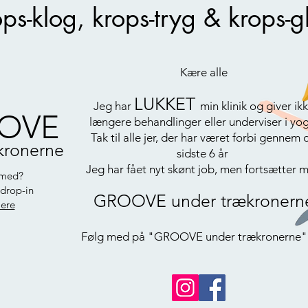
ops-klog, krops-tryg & krops-g
Kære alle
LUKKET
Jeg har
min klinik og
giver ik
OVE
længere behandlinger eller underviser i yog
Tak til alle jer, der har været forbi gennem 
kronerne
sidste 6 år
Jeg har fået nyt skønt job, men fortsætter 
 med?
 drop-in
GROOVE under trækronern
ere
Følg med på "GROOVE under trækronerne"