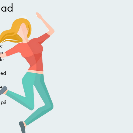
lad
ke
a.
de
med
e
 på