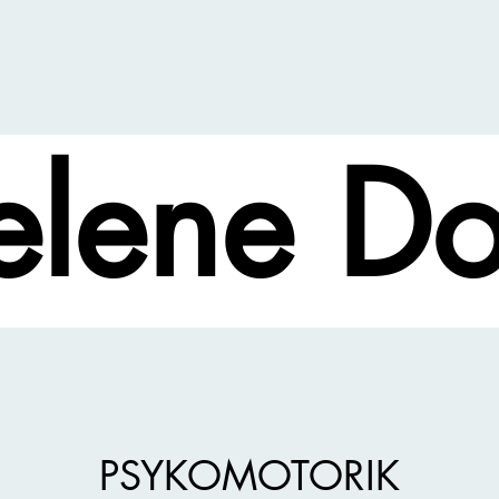
elene Do
Forside
Om
Groove
Kontakt & tilmelding
PSYKOMOTORIK